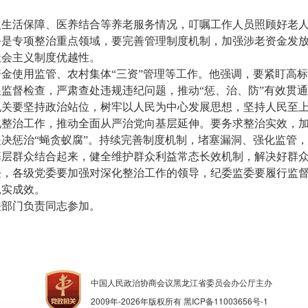
人生活保障、医养结合等养老服务情况，叮嘱工作人员照顾好老
务是专项整治重点领域，要完善管理制度机制，加强涉老资金发
社会主义制度优越性。
金使用监管、农村集体“三资”管理等工作。他强调，要紧盯高标
监督检查，严肃查处违规违纪问题，推动“惩、治、防”有效贯
机关要坚持政治站位，树牢以人民为中心发展思想，坚持人民至
化整治工作，推动全面从严治党向基层延伸。要务求整治实效，
决惩治“蝇贪蚁腐”。持续完善制度机制，堵塞漏洞、强化监管
基层群众结合起来，健全维护群众利益常态长效机制，解决好群
任，各级党委要加强对深化整治工作的领导，纪委监委要履行监
扎实成效。
关部门负责同志参加。
中国人民政治协商会议黑龙江省委员会办公厅主办
2009年-
2026
年版权所有
黑ICP备11003656号-1