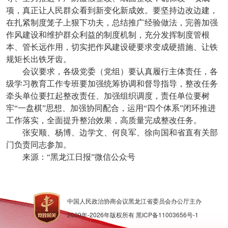
项，真正让人民群众看到新变化新成效。要坚持边改边建，
在扎紧制度笼子上狠下功夫，总结推广经验做法，完善加强
作风建设和维护群众利益的制度机制，充分发挥制度管根
本、管长远作用，切实把作风建设硬要求变成硬措施、让铁
规矩长出铁牙齿。
会议要求，各级党委（党组）要认真履行主体责任，各
级学习教育工作专班要加强统筹协调和督导指导，整改任务
牵头单位要扛起整改责任、加强组织调度，责任单位要树
牢“一盘棋”思想、加强协同配合，运用“四个体系”闭环推进
工作落实，全面提升整治效果，高质量完成整改任务。
张安顺、杨博、边学文、何良军、徐向国和省直有关部
门负责同志参加。
来源：“黑龙江日报”微信公众号
中国人民政治协商会议黑龙江省委员会办公厅主办
2009年-
2026
年版权所有
黑ICP备11003656号-1