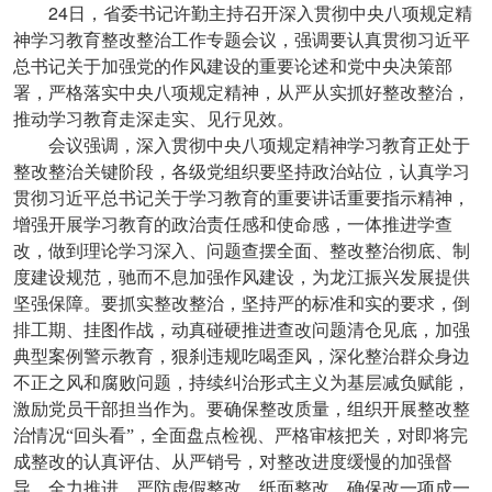
24
日，省委书记许勤主持召开深入贯彻中央八项规定精
神学习教育整改整治工作专题会议，强调要认真贯彻习近平
总书记关于加强党的作风建设的重要论述和党中央决策部
署，严格落实中央八项规定精神，从严从实抓好整改整治，
推动学习教育走深走实、见行见效。
会议强调，深入贯彻中央八项规定精神学习教育正处于
整改整治关键阶段，各级党组织要坚持政治站位，认真学习
贯彻习近平总书记关于学习教育的重要讲话重要指示精神，
增强开展学习教育的政治责任感和使命感，一体推进学查
改，做到理论学习深入、问题查摆全面、整改整治彻底、制
度建设规范，驰而不息加强作风建设，为龙江振兴发展提供
坚强保障。要抓实整改整治，坚持严的标准和实的要求，倒
排工期、挂图作战，动真碰硬推进查改问题清仓见底，加强
典型案例警示教育，狠刹违规吃喝歪风，深化整治群众身边
不正之风和腐败问题，持续纠治形式主义为基层减负赋能，
激励党员干部担当作为。要确保整改质量，组织开展整改整
治情况“回头看”，全面盘点检视、严格审核把关，对即将完
成整改的认真评估、从严销号，对整改进度缓慢的加强督
导、全力推进，严防虚假整改、纸面整改，确保改一项成一