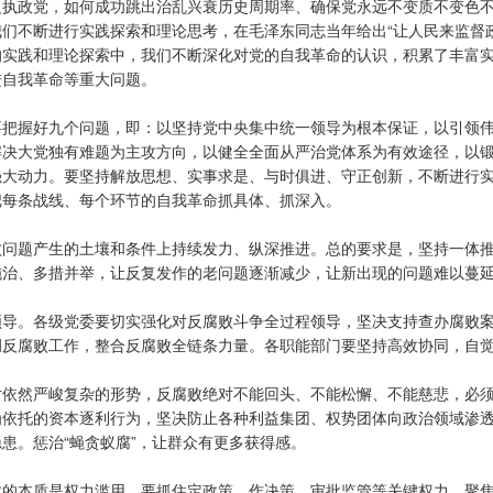
义执政党，如何成功跳出治乱兴衰历史周期率、确保党永远不变质不变色
们不断进行实践探索和理论思考，在毛泽东同志当年给出“让人民来监督
的实践和理论探索中，我们不断深化对党的自我革命的认识，积累了丰富
进自我革命等重大问题。
要把握好九个问题，即：以坚持党中央集中统一领导为根本保证，以引领
解决大党独有难题为主攻方向，以健全全面从严治党体系为有效途径，以
强大动力。要坚持解放思想、实事求是、与时俱进、守正创新，不断进行
把每条战线、每个环节的自我革命抓具体、抓深入。
败问题产生的土壤和条件上持续发力、纵深推进。总的要求是，坚持一体
施治、多措并举，让反复发作的老问题逐渐减少，让新出现的问题难以蔓
领导。各级党委要切实强化对反腐败斗争全过程领导，坚决支持查办腐败
调反腐败工作，整合反腐败全链条力量。各职能部门要坚持高效协同，自
依然严峻复杂的形势，反腐败绝对不能回头、不能松懈、不能慈悲，必须
为依托的资本逐利行为，坚决防止各种利益集团、权势团体向政治领域渗
患。惩治“蝇贪蚁腐”，让群众有更多获得感。
败的本质是权力滥用。要抓住定政策、作决策、审批监管等关键权力，聚