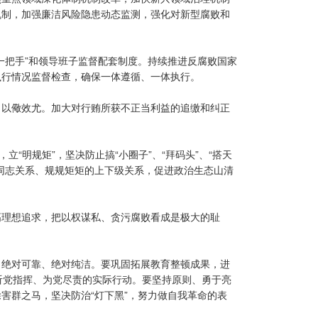
机制，加强廉洁风险隐患动态监测，强化对新型腐败和
一把手”和领导班子监督配套制度。持续推进反腐败国家
执行情况监督检查，确保一体遵循、一体执行。
、以儆效尤。加大对行贿所获不正当利益的追缴和纠正
“明规矩”，坚决防止搞“小圈子”、“拜码头”、“搭天
同志关系、规规矩矩的上下级关系，促进政治生态山清
高理想追求，把以权谋私、贪污腐败看成是极大的耻
、绝对可靠、绝对纯洁。要巩固拓展教育整顿成果，进
成听党指挥、为党尽责的实际行动。要坚持原则、勇于亮
害群之马，坚决防治“灯下黑”，努力做自我革命的表