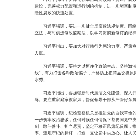
建设，完善权力配置和运行制约机制，进一步堵塞制
隐性腐败的快速处置。
习近平强调，要进一步健全反腐败法规制度。围绕
立法，与时俱进修改监察法，以学习贯彻新修订的纪
习近平指出，要加大对行贿行为惩治力度。严肃
力度。
习近平强调，要持之以恒净化政治生态。坚持激浊和
线”，有力打击各种政治骗子，严格防止把商品交换原
水秀。
习近平指出，要加强新时代廉洁文化建设。深入
辱。要注重家庭家教家风，督促领导干部从严管好亲
习近平强调，纪检监察机关是推进党的自我革命
一步筑牢政治忠诚，任何时候任何情况下都要同党中央同
剑，敢斗善斗、担当尽责，坚定不移正风肃纪反腐，推
率、遵规守纪的标杆，打造一支让党中央放心、让人