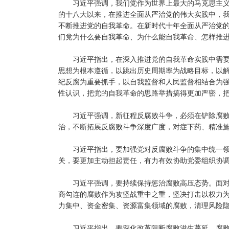
习近平强调，我们党作为世界上最大的马克思主
的十八大以来，在推进全面从严治党的伟大实践中，我
不断推进党的自我革命。在新时代十年全面从严治党
们党为什么要自我革命、为什么能自我革命、怎样推
习近平指出，在深入推进党的自我革命实践中需
思想为根本遵循，以跳出历史周期率为战略目标，以
纪反腐为重要抓手，以自我监督和人民监督相结合为
性认识，把党的自我革命的思路举措搞得更加严密，
习近平强调，新征程反腐败斗争，必须在铲除腐
治，不断拓展反腐败斗争深度广度，对症下药、精准
习近平指出，要加强党对反腐败斗争的集中统一
关，要更加主动担起责任，有力有效协助党委组织协
习近平强调，要持续保持惩治腐败高压态势。面对
商勾连的腐败作为攻坚战重中之重，坚决打击以权力
力集中、资金密集、资源富集领域的腐败，清理风险隐
习近平指出，要深化改革阻断腐败滋生蔓延。腐