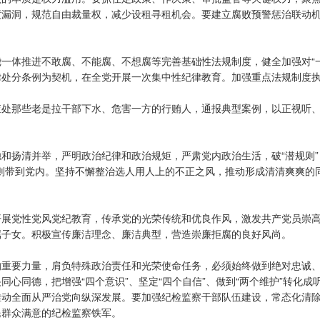
度漏洞，规范自由裁量权，减少设租寻租机会。要建立腐败预警惩治联动
一体推进不敢腐、不能腐、不想腐等完善基础性法规制度，健全加强对“
律处分条例为契机，在全党开展一次集中性纪律教育。加强重点法规制度
查处那些老是拉干部下水、危害一方的行贿人，通报典型案例，以正视听
扬清并举，严明政治纪律和政治规矩，严肃党内政治生活，破“潜规则”，立
则带到党内。坚持不懈整治选人用人上的不正之风，推动形成清清爽爽的
开展党性党风党纪教育，传承党的光荣传统和优良作风，激发共产党员崇
属子女。积极宣传廉洁理念、廉洁典型，营造崇廉拒腐的良好风尚。
的重要力量，肩负特殊政治责任和光荣使命任务，必须始终做到绝对忠诚
心同德，把增强“四个意识”、坚定“四个自信”、做到“两个维护”转化
动全面从严治党向纵深发展。要加强纪检监察干部队伍建设，常态化清除
民群众满意的纪检监察铁军。