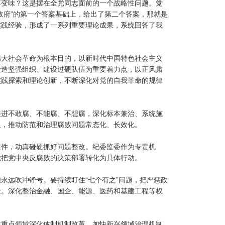
不变味？这是摆在全党同志面前的一个战略性问题。党
政府”的第一个答案基础上，给出了第二个答案，那就是
实践经验，形成了一系列重要理论成果，系统回答了我
伟大社会革命为根本目的，以新时代中国特色社会主义
锻造坚强组织、建设过硬队伍为重要着力点，以正风肃
实践探索和理论创新，不断深化对党的自我革命的规律
推进不敢腐、不能腐、不想腐，深化标本兼治、系统施
延，推动防范和治理腐败问题常态化、长效化。
案件，动真碰硬抓好问题整改。纪委监委作为专责机
觉把党中央反腐败的决策部署转化为具体行动。
永远吹冲锋号。要持续盯住“七个有之”问题，把严惩政
透。深化整治金融、国企、能源、医药和基建工程等权
焦重点领域深化体制机制改革，加快新兴领域治理机制