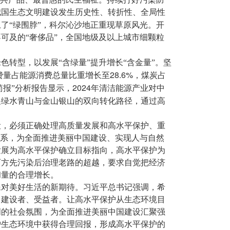
我国生态文明建设发生历史性、转折性、全局性
了“绿围脖”，科尔沁沙地正重现草原风光。开
可及的“奢侈品”，全国地级及以上城市细颗粒
转型，以发展“含绿量”提升增长“含金量”。坚
28.6%
费量占能源消费总量比重增长至
，煤炭占
2024
简报”分析报告显示，
年清洁能源产业对中
展绿水青山与金山银山的双向转化路径，通过高
设，必须正确处理高质量发展和高水平保护、重
关系，为全面推进美丽中国建设、实现人与自然
发展为高水平保护确立目标指向，高水平保护为
西方先污染后治理老路的超越，要求自觉把经济
和量的合理增长。
民对美好生活的新期待。习近平总书记强调，希
、建设者、受益者。让高水平保护从生态环境目
明的社会氛围，为全面推进美丽中国建设汇聚强
护生态环境中获得合理回报，形成高水平保护的