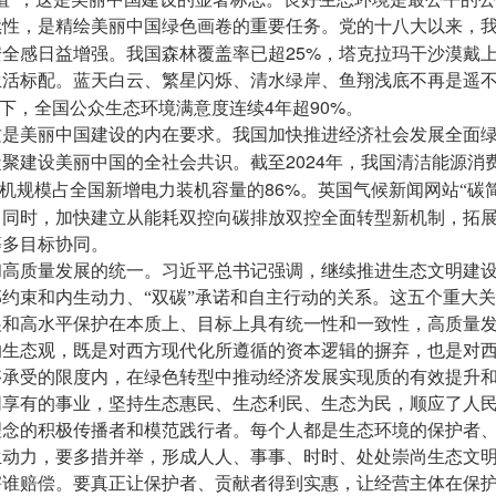
续性，是精绘美丽中国绿色画卷的重要任务。党的十八大以来，
25%
安全感日益增强。我国森林覆盖率已超
，塔克拉玛干沙漠戴上
活标配。蓝天白云、繁星闪烁、清水绿岸、鱼翔浅底不再是遥不
4
90%
下，全国公众生态环境满意度连续
年超
。
是美丽中国建设的内在要求。我国加快推进经济社会发展全面绿色
2024
凝聚建设美丽中国的全社会共识。截至
年，我国清洁能源消
86%
机规模占全国新增电力装机容量的
。英国气候新闻网站“碳
。同时，加快建立从能耗双控向碳排放双控全面转型新机制，拓
等多目标协同。
和高质量发展的统一。习近平总书记强调，继续推进生态文明建
约束和内生动力、“双碳”承诺和自主行动的关系。这五个重大
展和高水平保护在本质上、目标上具有统一性和一致性，高质量
的生态观，既是对西方现代化所遵循的资本逻辑的摒弃，也是对
够承受的限度内，在绿色转型中推动经济发展实现质的有效提升
同享有的事业，坚持生态惠民、生态利民、生态为民，顺应了人
理念的积极传播者和模范践行者。每个人都是生态环境的保护者
生动力，要多措并举，形成人人、事事、时时、处处崇尚生态文
害谁赔偿。要真正让保护者、贡献者得到实惠，让经营主体在保