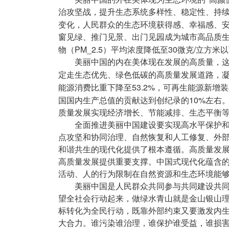
治攻坚战，提升生态系统多样性、稳定性、持
变化，人民群众的生态环境获得感、幸福感、
窗见绿、推门见景、出门见园成为城市高品质生
PM_2.5
30
/
物（
）平均浓度降低至
微克
立方米以
美丽中国的内在美体现在发展的高质量，这
定走生态优先、绿色低碳的高质量发展道路，
53.2%
能源消费比重下降至
，可再生能源新增装
10%
国国内生产总值的贡献达到创纪录的
左右
质量发展实现经济增长、节能减排、生态平衡
全面推进美丽中国建设要实现高水平保护
点攻坚和协同治理、自然恢复和人工修复、外部
和谐共生的现代化提供了根本遵循。高质量发
高质量发展提供重要支撑。中国式现代化蕴含
活动、人的行为限制在自然资源和生态环境能
美丽中国是人民群众共同参与共同建设共
望全社会行动起来，做绿水青山就是金山银山
标转化为全民行动，既靠外部约束又要激发内
大合力。谁污染谁治理，谁保护谁受益，谁损