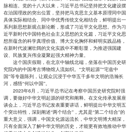
脉相连。党的十八大以来，习近平总书记坚持把文化建设摆
在治国理政的突出位置，坚持把马克思主义基本原理同中国
具体实际相结合、同中华优秀传统文化相结合，鲜明提出一
系列新思想新观点新论断，形成了习近平文化思想。作为习
近平新时代中国特色社会主义思想的文化篇，习近平文化思
想所蕴含的科学真理价值、博大文化胸怀和鲜明实践品格，
在新时代波澜壮阔的文化实践中不断彰显，为推进强国建
设、民族复兴伟业凝聚起强大精神力量。
这个国庆假期，在北京中轴线北端，坐落在中国历史研
究院内的中国考古博物馆人流如织。“文明起源”“宅兹中
国”等专题陈列，让观众沉浸于中华五千多年文明的浩瀚长
河，感悟“何以中国”。
2023
6
年
月，习近平总书记在考察中国历史研究院时强
调，要做好中华文明起源的研究和阐释。在文化传承发展座
谈会上，习近平总书记发表重要讲话，鲜明提出中华文明五
个突出特性，深刻阐述“两个结合”，尤其是“第二个结合”的
重大意义，强调，中国文化源远流长，中华文明博大精深，
只有全面深入了解中华文明的历史，才能更有效地推动中华