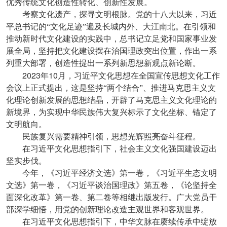
优秀传统文化创造性转化、创新性发展。
考察文化遗产，探寻文明根脉。党的十八大以来，习近
平总书记的“文化足迹”遍及长城内外、大江南北。在引领和
推动新时代文化建设的实践中，总书记立足党和国家事业发
展全局，坚持把文化建设摆在治国理政突出位置，作出一系
列重大部署，创造性提出一系列新思想新观点新论断。
2023
10
年
月，习近平文化思想在全国宣传思想文化工作
会议上正式提出，这是坚持“两个结合”、推进马克思主义文
化理论创新发展的思想结晶，开辟了马克思主义文化理论的
新境界，为实现中华民族伟大复兴标示了文化坐标、锚定了
文明航向。
民族复兴需要精神引领，思想光辉照亮奋斗征程。
在习近平文化思想指引下，社会主义文化强国建设迈出
坚实步伐。
今年，《习近平经济文选》第一卷，《习近平生态文明
文选》第一卷，《习近平谈治国理政》第五卷，《论坚持全
面深化改革》第一卷、第二卷等相继出版发行。广大党员干
部深学细悟，用党的创新理论改造主观世界和客观世界。
在习近平文化思想指引下，中华文脉在赓续传承中绽放