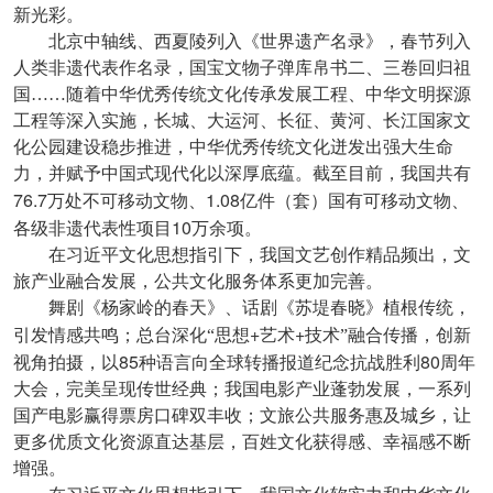
新光彩。
北京中轴线、西夏陵列入《世界遗产名录》，春节列入
人类非遗代表作名录，国宝文物子弹库帛书二、三卷回归祖
国……随着中华优秀传统文化传承发展工程、中华文明探源
工程等深入实施，长城、大运河、长征、黄河、长江国家文
化公园建设稳步推进，中华优秀传统文化迸发出强大生命
力，并赋予中国式现代化以深厚底蕴。截至目前，我国共有
76.7
1.08
万处不可移动文物、
亿件（套）国有可移动文物、
10
各级非遗代表性项目
万余项。
在习近平文化思想指引下，我国文艺创作精品频出，文
旅产业融合发展，公共文化服务体系更加完善。
舞剧《杨家岭的春天》、话剧《苏堤春晓》植根传统，
+
+
引发情感共鸣；总台深化“思想
艺术
技术”融合传播，创新
85
80
视角拍摄，以
种语言向全球转播报道纪念抗战胜利
周年
大会，完美呈现传世经典；我国电影产业蓬勃发展，一系列
国产电影赢得票房口碑双丰收；文旅公共服务惠及城乡，让
更多优质文化资源直达基层，百姓文化获得感、幸福感不断
增强。