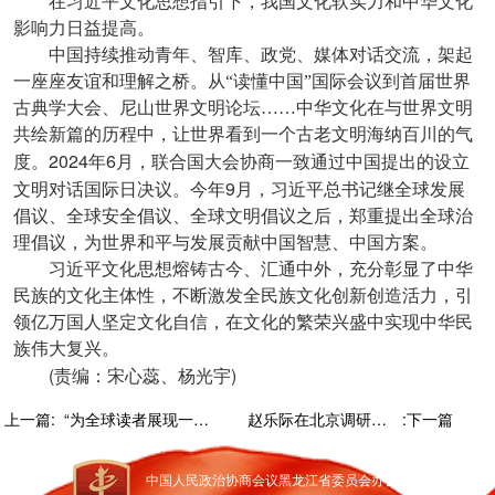
在习近平文化思想指引下，我国文化软实力和中华文化
影响力日益提高。
中国持续推动青年、智库、政党、媒体对话交流，架起
一座座友谊和理解之桥。从“读懂中国”国际会议到首届世界
古典学大会、尼山世界文明论坛……中华文化在与世界文明
共绘新篇的历程中，让世界看到一个古老文明海纳百川的气
2024
6
度。
年
月，联合国大会协商一致通过中国提出的设立
9
文明对话国际日决议。今年
月，习近平总书记继全球发展
倡议、全球安全倡议、全球文明倡议之后，郑重提出全球治
理倡议，为世界和平与发展贡献中国智慧、中国方案。
习近平文化思想熔铸古今、汇通中外，充分彰显了中华
民族的文化主体性，不断激发全民族文化创新创造活力，引
领亿万国人坚定文化自信，在文化的繁荣兴盛中实现中华民
族伟大复兴。
(
)
责编：宋心蕊、杨光宇
上一篇:
“为全球读者展现一个立体丰富的中国”（第一现场）
赵乐际在北京调研时强调 自觉坚持和落实党的全面领导 更好发挥人大职能作用
:下一篇
中国人民政治协商会议黑龙江省委员会办公厅主办