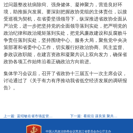
过问题整改祛病除疴、强身健体、凝神聚力，营造良好环
境，助推振兴发展。要深刻把握政协党组的主体责任，以接
受巡视为契机，在省委坚强领导下，纵深推进省政协全面从
严治党，进一步把坚持党的全面领导落到实处，把严明党的
政治纪律和政治规矩落到实处，把党风廉政建设和反腐败斗
争责任落到实处，坚持围绕中心、服务大局，聚焦党中央决
策部署和省委中心工作，切实履行好政治协商、民主监督、
参政议政职能，在建言资政和凝聚共识上双向发力，确保省
政协各项工作始终沿着正确政治方向前进。
集体学习会议后，召开了省政协十三届五十一次主席会议，
讨论通过了《关于有力有序推动我省低空经济发展的调研报
告》。
上一篇:
蓝绍敏在省市场监管局调研时强调 坚持人民至上 赋能产业振兴 服务龙江高质量发展
下一篇:
看前沿 谋良策 聚共识——省政协界别活动组赴东北农业大学考察智慧农业发展和政协委员工作站建设
中国人民政治协商会议黑龙江省委员会办公厅主办