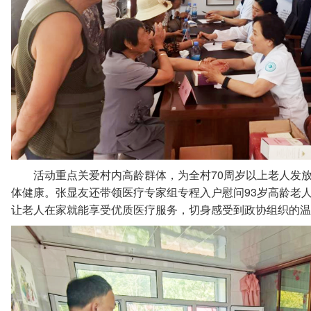
70
活动重点关爱村内高龄群体，为全村
周岁以上老人发
93
体健康。张显友还带领医疗专家组专程入户慰问
岁高龄老
让老人在家就能享受优质医疗服务，切身感受到政协组织的温