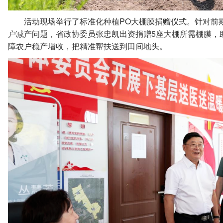
PO
活动现场举行了标准化种植
大棚膜捐赠仪式。针对前
5
户减产问题，省政协委员张忠凯出资捐赠
座大棚所需棚膜，
障农户稳产增收，把精准帮扶送到田间地头。