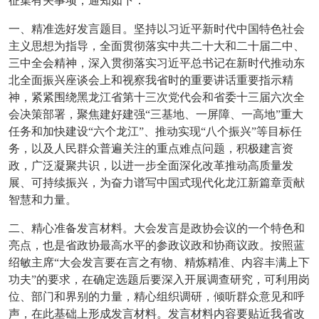
征集有关事项，通知如下：
一、精准选好发言题目。坚持以习近平新时代中国特色社会
主义思想为指导，全面贯彻落实中共二十大和二十届二中、
三中全会精神，深入贯彻落实习近平总书记在新时代推动东
北全面振兴座谈会上和视察我省时的重要讲话重要指示精
神，紧紧围绕黑龙江省第十三次党代会和省委十三届六次全
会决策部署，聚焦建好建强“三基地、一屏障、一高地”重大
任务和加快建设“六个龙江”、推动实现“八个振兴”等目标任
务，以及人民群众普遍关注的重点难点问题，积极建言资
政，广泛凝聚共识，以进一步全面深化改革推动高质量发
展、可持续振兴，为奋力谱写中国式现代化龙江新篇章贡献
智慧和力量。
二、精心准备发言材料。大会发言是政协会议的一个特色和
亮点，也是省政协最高水平的参政议政和协商议政。按照蓝
绍敏主席“大会发言要在言之有物、精炼精准、内容丰满上下
功夫”的要求，在确定选题后要深入开展调查研究，可利用岗
位、部门和界别的力量，精心组织调研，倾听群众意见和呼
声，在此基础上形成发言材料。发言材料内容要贴近我省改