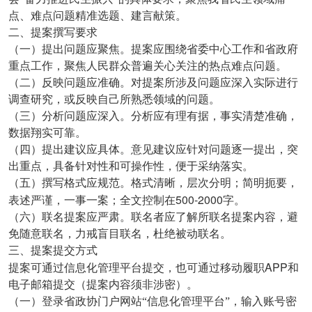
点、难点问题精准选题、建言献策。
二、提案撰写要求
（一）提出问题应聚焦。提案应围绕省委中心工作和省政府
重点工作，聚焦人民群众普遍关心关注的热点难点问题。
（二）反映问题应准确。对提案所涉及问题应深入实际进行
调查研究，或反映自己所熟悉领域的问题。
（三）分析问题应深入。分析应有理有据，事实清楚准确，
数据翔实可靠。
（四）提出建议应具体。意见建议应针对问题逐一提出，突
出重点，具备针对性和可操作性，便于采纳落实。
（五）撰写格式应规范。格式清晰，层次分明；简明扼要，
500-2000
表述严谨，一事一案；全文控制在
字。
（六）联名提案应严肃。联名者应了解所联名提案内容，避
免随意联名，力戒盲目联名，杜绝被动联名。
三、提案提交方式
APP
提案可通过信息化管理平台提交，也可通过移动履职
和
电子邮箱提交（提案内容须非涉密）。
（一）登录省政协门户网站“信息化管理平台”，输入账号密