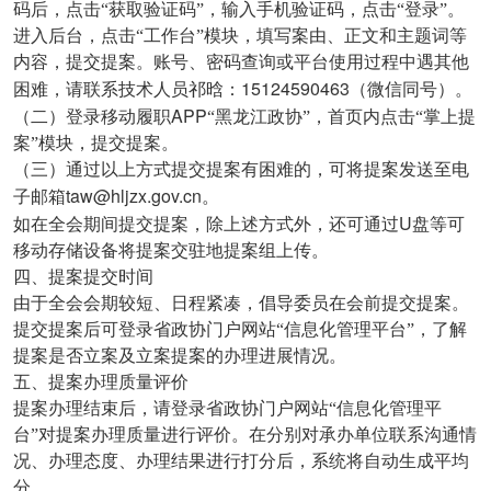
码后，点击“获取验证码”，输入手机验证码，点击“登录”。
进入后台，点击“工作台”模块，填写案由、正文和主题词等
内容，提交提案。账号、密码查询或平台使用过程中遇其他
15124590463
困难，请联系技术人员祁晗：
（微信同号）。
APP
（二）登录移动履职
“黑龙江政协”，首页内点击“掌上提
案”模块，提交提案。
（三）通过以上方式提交提案有困难的，可将提案发送至电
taw@hljzx.gov.cn
子邮箱
。
U
如在全会期间提交提案，除上述方式外，还可通过
盘等可
移动存储设备将提案交驻地提案组上传。
四、提案提交时间
由于全会会期较短、日程紧凑，倡导委员在会前提交提案。
提交提案后可登录省政协门户网站“信息化管理平台”，了解
提案是否立案及立案提案的办理进展情况。
五、提案办理质量评价
提案办理结束后，请登录省政协门户网站“信息化管理平
台”对提案办理质量进行评价。在分别对承办单位联系沟通情
况、办理态度、办理结果进行打分后，系统将自动生成平均
分。