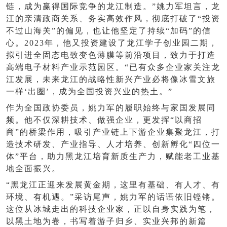
链，成为赢得国际竞争的龙江制造。”姚力军坦言，龙
江的亲清政商关系、务实高效作风，彻底打破了“投资
不过山海关”的偏见，也让他坚定了持续“加码”的信
心。2023年，他又投资建设了龙江学子创业园二期，
拟引进全固态电致变色薄膜等前沿项目，致力于打造
高端电子材料产业示范园区。“已有众多企业家关注龙
江发展，未来龙江的战略性新兴产业必将像冰雪文旅
一样‘出圈’，成为全国投资兴业的热土。”
作为全国政协委员，姚力军的履职始终与家国发展同
频。他不仅深耕技术、做强企业，更发挥
“以商招
商”的桥梁作用，吸引产业链上下游企业集聚龙江，打
造技术研发、产业指导、人才培养、创新孵化“四位一
体”平台，助力黑龙江培育新质生产力，赋能老工业基
地全面振兴。
“黑龙江正迎来发展黄金期，这里有基础、有人才、有
环境、有机遇。”采访尾声，姚力军的话语依旧铿锵。
这位从冰城走出的科技企业家，正以自身实践为笔，
以黑土地为卷，书写着游子归乡、实业兴邦的新篇