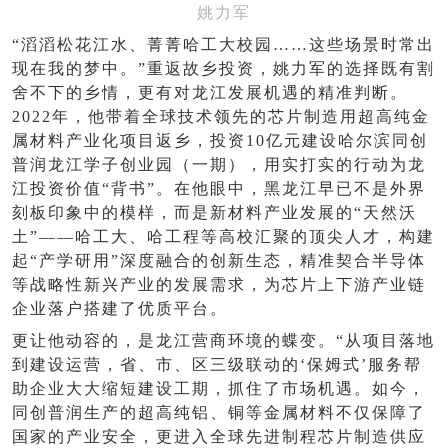
姚力军
“滔滔松花江水、菁菁哈工大校园……这些场景时常出
现在我的梦中。”重返故乡投资，姚力军的选择既有割
舍不下的乡情，更有对龙江发展机遇的精准判断。
2022年，他带着全球技术领先的芯片制造用超高纯金
属材料产业化项目返乡，投资10亿元建设哈尔滨同创
普润龙江学子创业园（一期），用实打实的行动为龙
江投资价值“背书”。在他眼中，黑龙江早已不是外界
刻板印象中的模样，而是新材料产业发展的“天然沃
土”——哈工大、哈工程等高校汇聚的顶尖人才，构建
起“产学研用”深度融合的创新生态，精准契合半导体
等战略性新兴产业的发展需求，为芯片上下游产业链
企业落户搭建了优质平台。
更让他动容的，是龙江营商环境的蝶变。
“从项目落地
到建设运营，省、市、区三级联动的‘保姆式’服务帮
助企业大大缩短建设工期，抓住了市场机遇。如今，
同创普润生产的超高纯铝、铜等金属材料不仅保障了
国家的产业安全，更进入全球先进制程芯片制造供应