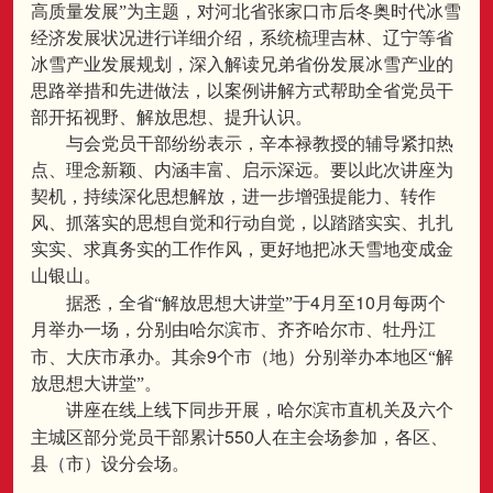
高质量发展”为主题，对河北省张家口市后冬奥时代冰雪
经济发展状况进行详细介绍，系统梳理吉林、辽宁等省
冰雪产业发展规划，深入解读兄弟省份发展冰雪产业的
思路举措和先进做法，以案例讲解方式帮助全省党员干
部开拓视野、解放思想、提升认识。
与会党员干部纷纷表示，辛本禄教授的辅导紧扣热
点、理念新颖、内涵丰富、启示深远。要以此次讲座为
契机，持续深化思想解放，进一步增强提能力、转作
风、抓落实的思想自觉和行动自觉，以踏踏实实、扎扎
实实、求真务实的工作作风，更好地把冰天雪地变成金
山银山。
4
10
据悉，全省“解放思想大讲堂”于
月至
月每两个
月举办一场，分别由哈尔滨市、齐齐哈尔市、牡丹江
9
市、大庆市承办。其余
个市（地）分别举办本地区“解
放思想大讲堂”。
讲座在线上线下同步开展，哈尔滨市直机关及六个
550
主城区部分党员干部累计
人在主会场参加，各区、
县（市）设分会场。