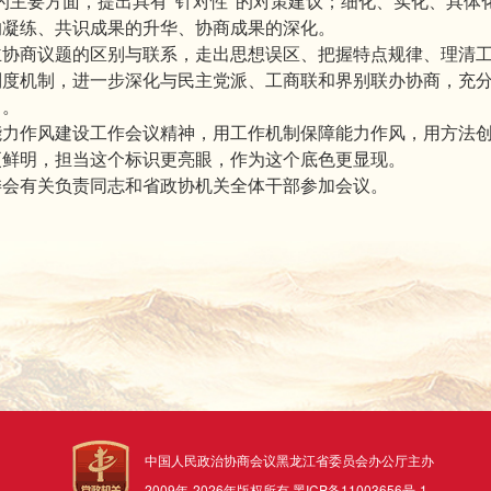
的主要方面，提出具有“针对性”的对策建议；细化、实化、具体
的凝练、共识成果的升华、协商成果的深化。
主协商议题的区别与联系，走出思想误区、把握特点规律、理清
制度机制，进一步深化与民主党派、工商联和界别联办协商，充
力。
能力作风建设工作会议精神，用工作机制保障能力作风，用方法
更鲜明，担当这个标识更亮眼，作为这个底色更显现。
委会有关负责同志和省政协机关全体干部参加会议。
中国人民政治协商会议黑龙江省委员会办公厅主办
2009年-
2026
年版权所有
黑ICP备11003656号-1