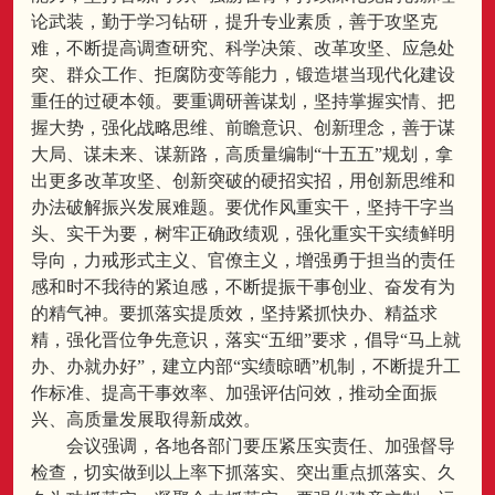
论武装，勤于学习钻研，提升专业素质，善于攻坚克
难，不断提高调查研究、科学决策、改革攻坚、应急处
突、群众工作、拒腐防变等能力，锻造堪当现代化建设
重任的过硬本领。要重调研善谋划，坚持掌握实情、把
握大势，强化战略思维、前瞻意识、创新理念，善于谋
大局、谋未来、谋新路，高质量编制“十五五”规划，拿
出更多改革攻坚、创新突破的硬招实招，用创新思维和
办法破解振兴发展难题。要优作风重实干，坚持干字当
头、实干为要，树牢正确政绩观，强化重实干实绩鲜明
导向，力戒形式主义、官僚主义，增强勇于担当的责任
感和时不我待的紧迫感，不断提振干事创业、奋发有为
的精气神。要抓落实提质效，坚持紧抓快办、精益求
精，强化晋位争先意识，落实“五细”要求，倡导“马上就
办、办就办好”，建立内部“实绩晾晒”机制，不断提升工
作标准、提高干事效率、加强评估问效，推动全面振
兴、高质量发展取得新成效。
会议强调，各地各部门要压紧压实责任、加强督导
检查，切实做到以上率下抓落实、突出重点抓落实、久