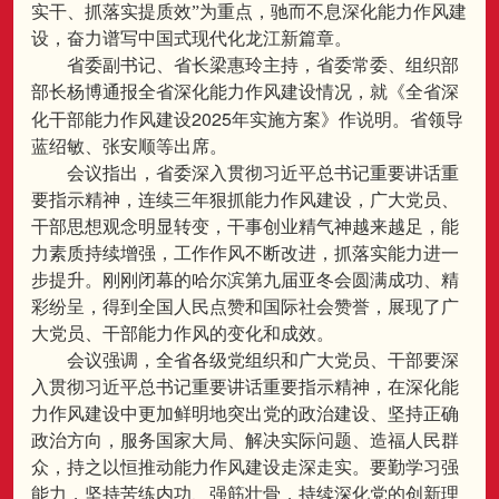
实干、抓落实提质效”为重点，驰而不息深化能力作风建
设，奋力谱写中国式现代化龙江新篇章。
省委副书记、省长梁惠玲主持，省委常委、组织部
部长杨博通报全省深化能力作风建设情况，就《全省深
2025
化干部能力作风建设
年实施方案》作说明。省领导
蓝绍敏、张安顺等出席。
会议指出，省委深入贯彻习近平总书记重要讲话重
要指示精神，连续三年狠抓能力作风建设，广大党员、
干部思想观念明显转变，干事创业精气神越来越足，能
力素质持续增强，工作作风不断改进，抓落实能力进一
步提升。刚刚闭幕的哈尔滨第九届亚冬会圆满成功、精
彩纷呈，得到全国人民点赞和国际社会赞誉，展现了广
大党员、干部能力作风的变化和成效。
会议强调，全省各级党组织和广大党员、干部要深
入贯彻习近平总书记重要讲话重要指示精神，在深化能
力作风建设中更加鲜明地突出党的政治建设、坚持正确
政治方向，服务国家大局、解决实际问题、造福人民群
众，持之以恒推动能力作风建设走深走实。要勤学习强
能力，坚持苦练内功、强筋壮骨，持续深化党的创新理