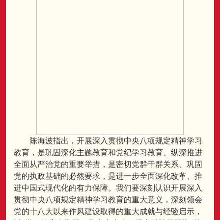
陈海波指出，开展深入贯彻中央八项规定精神学习
教育，是巩固深化主题教育和党纪学习教育、纵深推进
全面从严治党的重要举措，是密切党群干群关系、巩固
党的执政基础的必然要求，是进一步全面深化改革、推
进中国式现代化的有力保障。我们要深刻认识开展深入
贯彻中央八项规定精神学习教育的重大意义，深刻领会
党的十八大以来作风建设取得的重大成就与经验启示，