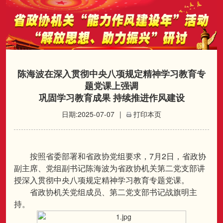
陈海波在深入贯彻中央八项规定精神学习教育专
题党课上强调
巩固学习教育成果 持续推进作风建设
日期:2025-07-07
|
打印本页
7
2
按照省委部署和省政协党组要求，
月
日，省政协
副主席、党组副书记陈海波为省政协机关第二党支部讲
授深入贯彻中央八项规定精神学习教育专题党课。
省政协机关党组成员、第二党支部书记战旗明主
持。