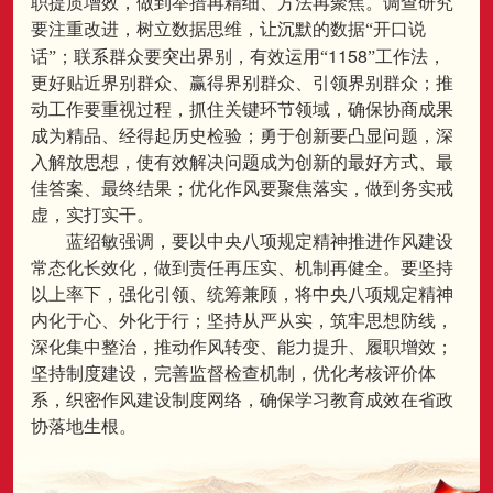
职提质增效，做到举措再精细、方法再聚焦。调查研究
要注重改进，树立数据思维，让沉默的数据“开口说
1158
话”；联系群众要突出界别，有效运用“
”工作法，
更好贴近界别群众、赢得界别群众、引领界别群众；推
动工作要重视过程，抓住关键环节领域，确保协商成果
成为精品、经得起历史检验；勇于创新要凸显问题，深
入解放思想，使有效解决问题成为创新的最好方式、最
佳答案、最终结果；优化作风要聚焦落实，做到务实戒
虚，实打实干。
蓝绍敏强调，要以中央八项规定精神推进作风建设
常态化长效化，做到责任再压实、机制再健全。要坚持
以上率下，强化引领、统筹兼顾，将中央八项规定精神
内化于心、外化于行；坚持从严从实，筑牢思想防线，
深化集中整治，推动作风转变、能力提升、履职增效；
坚持制度建设，完善监督检查机制，优化考核评价体
系，织密作风建设制度网络，确保学习教育成效在省政
协落地生根。