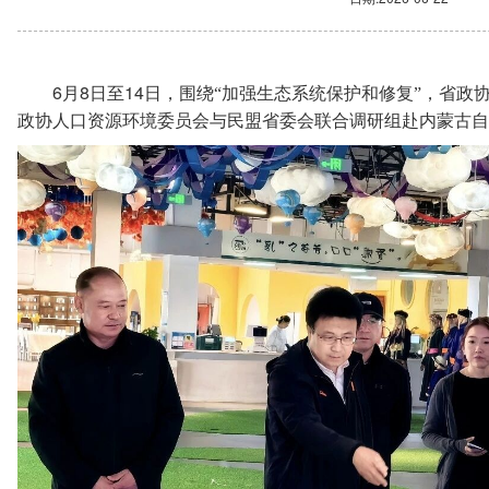
6
8
14
月
日至
日，围绕“加强生态系统保护和修复”，省政
政协人口资源环境委员会与民盟省委会联合调研组赴内蒙古自