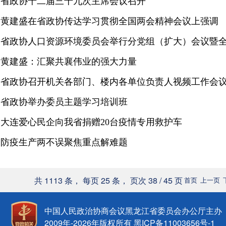
刘睦终副主席出席会议并讲话
省政协十二届三十九次主席会议召开
黄建盛主持并讲话
黄建盛在省政协传达学习贯彻全国两会精神会议上强调
为龙江全面振兴全方位振兴作出新贡献
黄建盛：汇聚共襄伟业的强大力量
省政协召开机关各部门、楼内各单位负责人视频工作会
省政协举办委员主题学习培训班
大连爱心民企向我省捐赠20台疫情专用救护车
防疫生产两不误聚焦重点解难题
共 1113 条， 每页 25 条， 页次 38 / 45 页
首页
上一页
中国人民政治协商会议黑龙江省委员会办公厅主办
2009年-
2026
年版权所有
黑ICP备11003656号-1