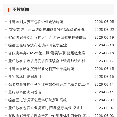
图片新闻
徐建国到大庆市包联企业走访调研
2026-06-25
围绕“加强生态系统保护和修复”钱福永率省政协调研组赴内蒙古自治区、甘肃省开展专题调研
2026-06-22
省政协召开党组（扩大）会议 蓝绍敏主持并讲话
2026-06-19
徐建国在哈尔滨市走访调研包联企业
2026-06-18
省政协举办2026年第二期“委员讲堂”蓝绍敏出席
2026-06-18
蓝绍敏在省政协月度协商座谈会上强调加强农村公共文化服务体系建设 促进优质文化资源直达基层
2026-06-17
徐建国在哈尔滨开展新材料产业专题调研
2026-06-15
蓝绍敏率团访问澳门
2026-06-15
张显友赴林甸伊利乳业有限公司开展包联走访工作
2026-06-11
蓝绍敏率团访问香港
2026-06-11
徐建国走访调研包联科研院所和高校
2026-06-07
蓝绍敏在包联企业调研时强调 坚守实业 深耕主业 为龙江高质量振兴发展贡献更多科创力量
2026-06-07
省政协召开党组理论学习中心组集体学习会议 蓝绍敏主持并讲话
2026-06-03