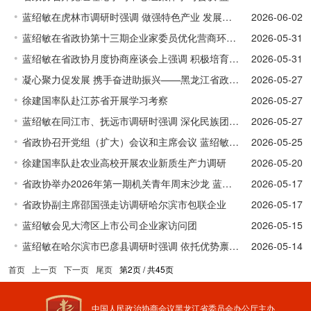
蓝绍敏在虎林市调研时强调 做强特色产业 发展县域经济
2026-06-02
蓝绍敏在省政协第十三期企业家委员优化营商环境建言资政沙龙上强调坚持企业需求导向 提升政务服务供给效能
2026-05-31
蓝绍敏在省政协月度协商座谈会上强调 积极培育农业新质生产力 赋能现代化大农业高质量发展
2026-05-31
凝心聚力促发展 携手奋进助振兴——黑龙江省政协联谊会七届七次理事会（扩大）会议在哈召开
2026-05-27
徐建国率队赴江苏省开展学习考察
2026-05-27
蓝绍敏在同江市、抚远市调研时强调 深化民族团结进步创建 促进高质量兴边富民
2026-05-27
省政协召开党组（扩大）会议和主席会议 蓝绍敏主持并讲话
2026-05-25
徐建国率队赴农业高校开展农业新质生产力调研
2026-05-20
省政协举办2026年第一期机关青年周末沙龙 蓝绍敏出席并讲话
2026-05-17
省政协副主席邵国强走访调研哈尔滨市包联企业
2026-05-17
蓝绍敏会见大湾区上市公司企业家访问团
2026-05-15
蓝绍敏在哈尔滨市巴彦县调研时强调 依托优势禀赋 挖掘经济潜能 推动县域经济高质量发展
2026-05-14
首页
上一页
下一页
尾页
第2页 / 共45页
中国人民政治协商会议黑龙江省委员会办公厅主办